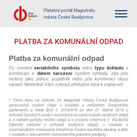
Platební portál Magistrátu
města České Budějovice
PLATBA ZA KOMUNÁLNÍ ODPAD
Platba za komunální odpad
Po uvedení
variabilního symbolu
nebo
typu dokladu
v
kombinaci s
datem narození
systém vyhledá, zda jste
vedený jako plátce, poplatník nebo jste kombinací obou
variant. Následně Vám zobrazí příslušná data k zaplacení.
* Tímto beru na vědomí, že Magistrát města České Budějovice
zpracovává osobní údaje v souladu s nařízením Evropského
parlamentu a Rady (EU) č. 2016/679 ze dne 27. dubna 2016 o
ochraně fyzických osob v souvislosti se zpracováním osobních údajů
a o volném pohybu těchto údajů a o zrušení směrnice č. 95/46/ES
(obecné nařízení o ochraně osobních údajů), v souladu s
mezinárodními smlouvami, kterými je Česká republika vázána, a dále
v souladu s relevantními vnitrostátními právními předpisy.